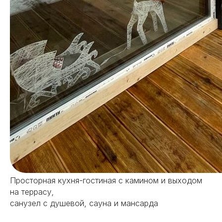
Хочешь такой же?
Можно купить в ипотеку с
ежемесячным платежем
Просторная кухня-гостиная с камином и выходом
+7
на террасу,
санузел с душевой, сауна и мансарда