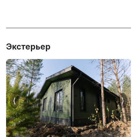
Экстерьер
⟨
⟩