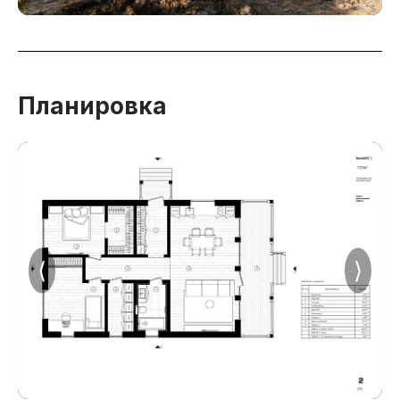
Планировка
⟨
⟩