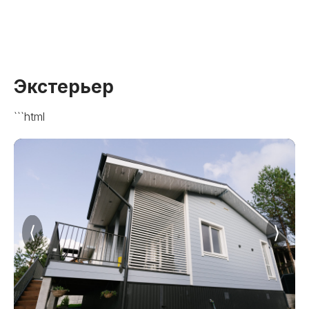
Экстерьер
```html
⟨
⟩