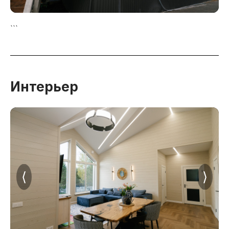
```
Интерьер
⟨
⟩