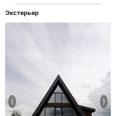
Экстерьер
⟨
⟩