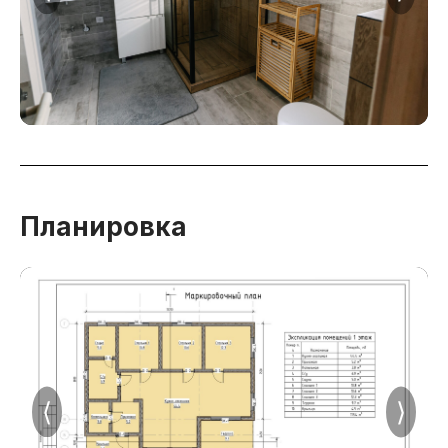
Планировка
⟨
⟩