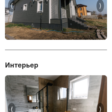
⟨
⟩
Интерьер
⟨
⟩