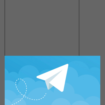
Морозоусточивость
В таком доме
зимой будет тепло
даже в -45, а
в жару - прохладно
Срок строительства
На строительство уходит всего 3-4
месяца,
на 8 месяцев быстрее
сруба
Экологичность
В конструкции дома
не будет
никаких
вредных материалов