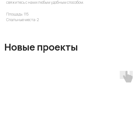
свяжитесь с нами любым удобным способом.
Площадь: 115
Спальные места: 2
Вы можете построить дом в
трех разных комплектациях