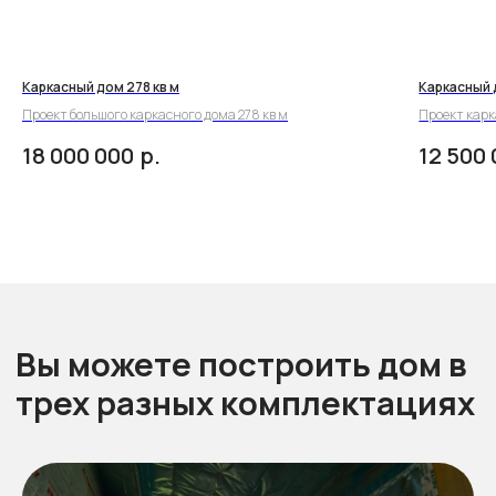
Каркасный дом 278 кв м
Каркасный 
Проект большого каркасного дома 278 кв м
Проект карк
р.
18 000 000
12 500