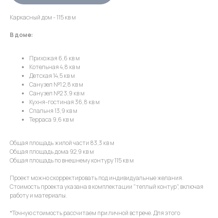
Каркасный дом - 115 кв м
В доме:
Прихожая 6,6 кв м
Котельная 4,8 кв м
Детская 14,5 кв м
Новые проекты
Санузел №1 2,8 кв м
Санузел №2 3,9 кв м
Кухня-гостиная 36,8 кв м
Спальня 13,9 кв м
Терраса 9,6 кв м
Общая площадь жилой части 83,3 кв м
Общая площадь дома 92,9 кв м
Общая площадь по внешнему контуру 115 кв м
Проект можно скорректировать под индивидуальные желания.
Стоимость проекта указана в комплектации "теплый контур", включая
работу и материалы.
*Точную стоимость рассчитаем при личной встрече. Для этого